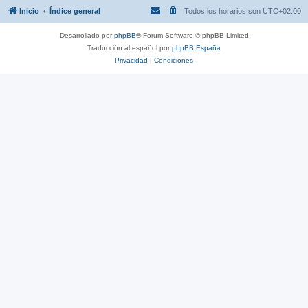
Inicio
Índice general
Todos los horarios son
UTC+02:00
Desarrollado por
phpBB
® Forum Software © phpBB Limited
Traducción al español por
phpBB España
Privacidad
|
Condiciones