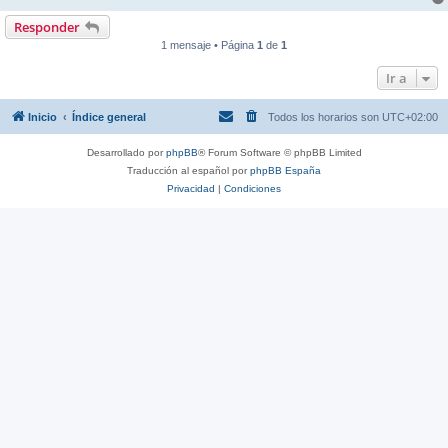
Responder
1 mensaje • Página
1
de
1
Ir a
Inicio
Índice general
Todos los horarios son
UTC+02:00
Desarrollado por
phpBB
® Forum Software © phpBB Limited
Traducción al español por
phpBB España
Privacidad
|
Condiciones