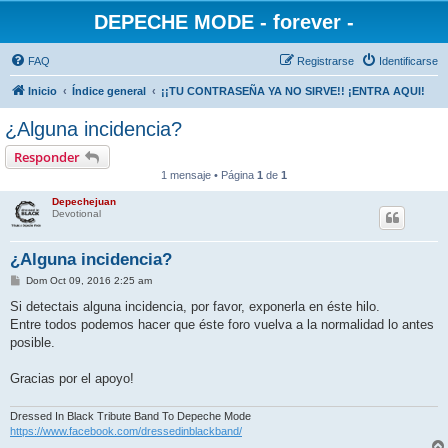
DEPECHE MODE - forever -
FAQ
Registrarse
Identificarse
Inicio
Índice general
¡¡TU CONTRASEÑA YA NO SIRVE!! ¡ENTRA AQUI!
¿Alguna incidencia?
Responder
1 mensaje • Página
1
de
1
Depechejuan
Devotional
¿Alguna incidencia?
M
Dom Oct 09, 2016 2:25 am
e
n
Si detectais alguna incidencia, por favor, exponerla en éste hilo.
s
Entre todos podemos hacer que éste foro vuelva a la normalidad lo antes
a
j
posible.
e
Gracias por el apoyo!
Dressed In Black Tribute Band To Depeche Mode
https://www.facebook.com/dressedinblackband/