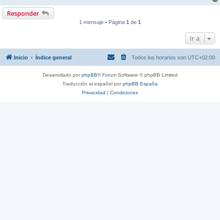
Responder
1 mensaje • Página
1
de
1
Ir a
Inicio
Índice general
Todos los horarios son
UTC+02:00
Desarrollado por
phpBB
® Forum Software © phpBB Limited
Traducción al español por
phpBB España
Privacidad
|
Condiciones