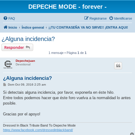
DEPECHE MODE - forever -
FAQ
Registrarse
Identificarse
Inicio
Índice general
¡¡TU CONTRASEÑA YA NO SIRVE!! ¡ENTRA AQUI!
¿Alguna incidencia?
Responder
1 mensaje • Página
1
de
1
Depechejuan
Devotional
¿Alguna incidencia?
M
Dom Oct 09, 2016 2:25 am
e
n
Si detectais alguna incidencia, por favor, exponerla en éste hilo.
s
Entre todos podemos hacer que éste foro vuelva a la normalidad lo antes
a
j
posible.
e
Gracias por el apoyo!
Dressed In Black Tribute Band To Depeche Mode
https://www.facebook.com/dressedinblackband/