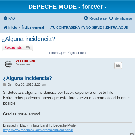
DEPECHE MODE - forever -
FAQ
Registrarse
Identificarse
Inicio
Índice general
¡¡TU CONTRASEÑA YA NO SIRVE!! ¡ENTRA AQUI!
¿Alguna incidencia?
Responder
1 mensaje • Página
1
de
1
Depechejuan
Devotional
¿Alguna incidencia?
M
Dom Oct 09, 2016 2:25 am
e
n
Si detectais alguna incidencia, por favor, exponerla en éste hilo.
s
Entre todos podemos hacer que éste foro vuelva a la normalidad lo antes
a
j
posible.
e
Gracias por el apoyo!
Dressed In Black Tribute Band To Depeche Mode
https://www.facebook.com/dressedinblackband/