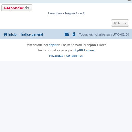
Responder
1 mensaje • Página
1
de
1
Ir a
Inicio
Índice general
Todos los horarios son
UTC+02:00
Desarrollado por
phpBB
® Forum Software © phpBB Limited
Traducción al español por
phpBB España
Privacidad
|
Condiciones