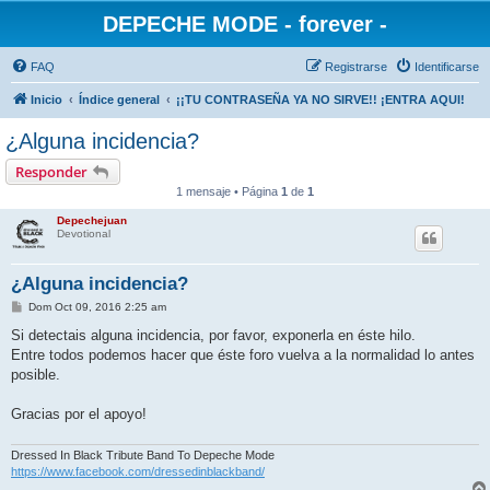
DEPECHE MODE - forever -
FAQ
Registrarse
Identificarse
Inicio
Índice general
¡¡TU CONTRASEÑA YA NO SIRVE!! ¡ENTRA AQUI!
¿Alguna incidencia?
Responder
1 mensaje • Página
1
de
1
Depechejuan
Devotional
¿Alguna incidencia?
M
Dom Oct 09, 2016 2:25 am
e
n
Si detectais alguna incidencia, por favor, exponerla en éste hilo.
s
Entre todos podemos hacer que éste foro vuelva a la normalidad lo antes
a
j
posible.
e
Gracias por el apoyo!
Dressed In Black Tribute Band To Depeche Mode
https://www.facebook.com/dressedinblackband/