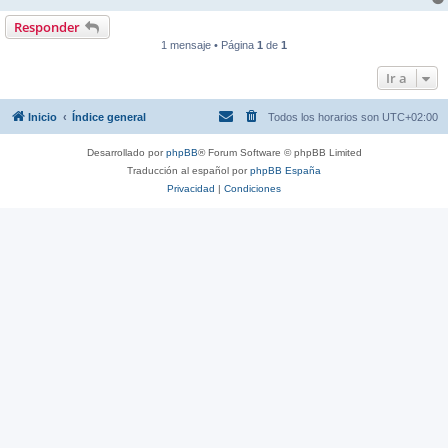
Responder
1 mensaje • Página
1
de
1
Ir a
Inicio
Índice general
Todos los horarios son
UTC+02:00
Desarrollado por
phpBB
® Forum Software © phpBB Limited
Traducción al español por
phpBB España
Privacidad
|
Condiciones